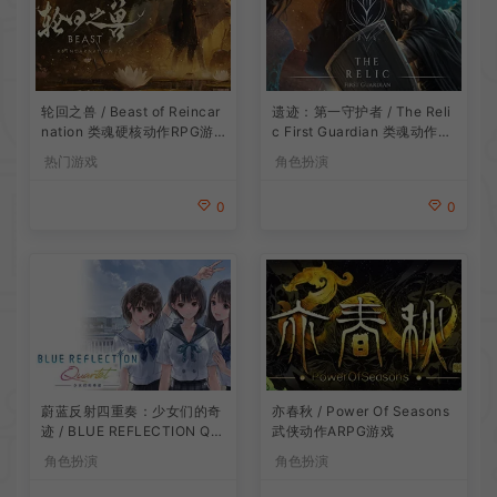
遗迹：第一守护者 / The Reli
轮回之兽 / Beast of Reincar
c First Guardian 类魂动作R
nation 类魂硬核动作RPG游
PG游戏
戏
角色扮演
热门游戏
0
0
蔚蓝反射四重奏：少女们的奇
亦春秋 / Power Of Seasons
迹 / BLUE REFLECTION Qu
武侠动作ARPG游戏
artet 卡通回合制RPG游戏
角色扮演
角色扮演