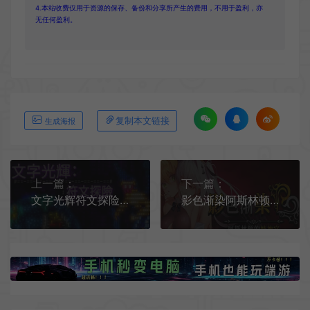
4.本站收费仅用于资源的保存、备份和分享所产生的费用，不用于盈利，亦
无任何盈利。
复制本文链接
生成海报
上一篇：
下一篇：
文字光辉符文探险 / Effulgence RPG 科幻团队RPG游戏
影色渐染阿斯林顿的妹神官 / Fallen Priestess My Sisters Demonic Bloodline 复古RPG游戏