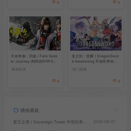
0
0
龙之剑：觉醒 / DragonSwor
天命奇御：归途 / Fate Seek
d Awakening 开放世界动作R
er Journey 肉鸽动作RPG游
PG游戏
戏
热门游戏
角色扮演
0
0
猜你喜欢
君王之塔 / Sovereign Tower 中世纪奇幻模拟RPG游戏
2026-08-07