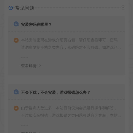
常见问题
安装密码在哪里？
本站安装密码在游戏介绍页右侧，请仔细查看即可，密码
请勿多复制空格之类内容，密码绝对不会放错。如游戏已
更新多次版本，旧版本可能与新版密码不同，请下载最新
版安装即可。
查看详情
不会下载，不会安装，游戏报错怎么办？
由于咨询人数过多，本站目前仅为会员进行操作和解答，
不过如安装报错，游戏报错之类问题可以咨询客服，本站
会竭诚为您服务。网盘下载之类问题请自行搜索学习！谢
谢！