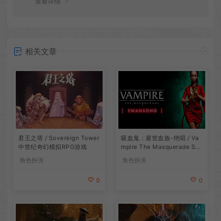
查看详情
相关文章
吸血鬼：避世血族-绝唱 / Va
君王之塔 / Sovereign Tower
mpire The Masquerade Sw
中世纪奇幻模拟RPG游戏
ansong
角色扮演
角色扮演
0
0