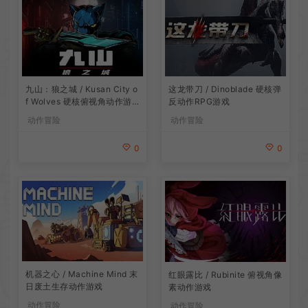
九山：狼之城 / Kusan City o
这龙带刀 / Dinoblade 硬核弹
f Wolves 硬核俯视角动作游
反动作RPG游戏
戏
动作冒险
动作冒险
0
0
机器之心 / Machine Mind 末
红眼露比 / Rubinite 俯视角像
日废土生存动作游戏
素动作游戏
动作冒险
动作冒险