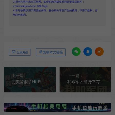
3.所有内容均来自互联网。如侵犯您的版权或利益请发送邮件：
cvformat#gmail.com (#换为@)
4.本站收费仅用于资源的保存、备份和分享所产生的费用，不用于盈利，亦
无任何盈利。
复制本文链接
生成海报
上一篇：
下一篇：
完美音浪 / Hi-Fi RUSH 音乐节拍动作游戏
我即军团替身幸存者 / I Am Legion Stand Survivors 割草动作游戏