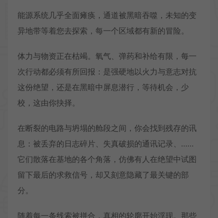
能源系统几乎全面瘫痪，通道被黑暗吞噬，未知的变
异地带等着您去探索，每一个区域都有新的冒险。
体力与物资正在枯竭。氧气、弹药和补给有限，每一
次行动都必须有所回报：是强硬地以火力与意志对抗
这份绝望，还是在黑暗中屏息潜行，等待机会，少
校，这由你抉择。
在断裂的电路与坍塌的舱段之间，你会找到残存的讯
息：被丢弃的日志碎片、失真破损的通讯记录、……
它们散落在基地的各个角落，仿佛有人在绝望中试图
留下最后的求救信号，却又刻意隐藏了最关键的部
分。
随着每一条线索被拼合，真相的轮廓开始浮现。那些