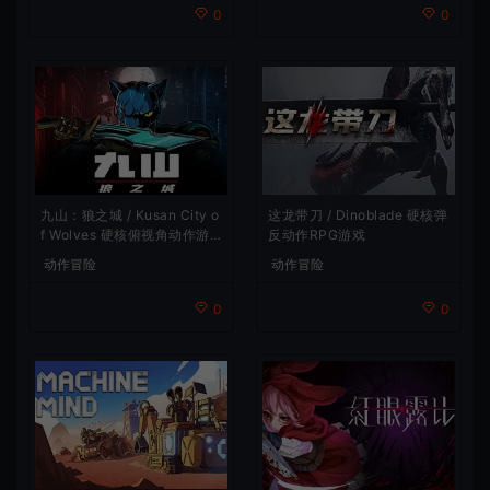
0
0
九山：狼之城 / Kusan City o
这龙带刀 / Dinoblade 硬核弹
f Wolves 硬核俯视角动作游
反动作RPG游戏
戏
动作冒险
动作冒险
0
0