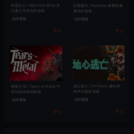
机器之心 / Machine Mind 末
红眼露比 / Rubinite 俯视角像
日废土生存动作游戏
素动作游戏
动作冒险
动作冒险
0
0
地心逃亡 / Pit Panic 横向肉
钢铁之泪 / Tears of Metal 中
鸽平台跳跃游戏
世纪动作肉鸽游戏
动作冒险
动作冒险
0
0