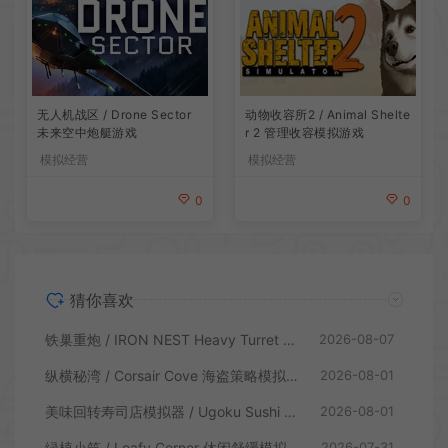
无人机战区 / Drone Sector
动物收容所2 / Animal Shelte
未来空中炮艇游戏
r 2 管理收容模拟游戏
模拟经营
模拟经营
0
0
猜你喜欢
铁巢重炮 / IRON NEST Heavy Turret 柴油朋克重型火炮游戏
2026-08-07
纵横秘湾 / Corsair Cove 海盗策略模拟游戏
2026-08-01
美味回转寿司店模拟器 / Ugoku Sushi Bar 休闲治愈模拟游戏
2026-08-01
绿植小筑 / Leafy Corner 休闲舒缓模拟游戏
2026-07-31