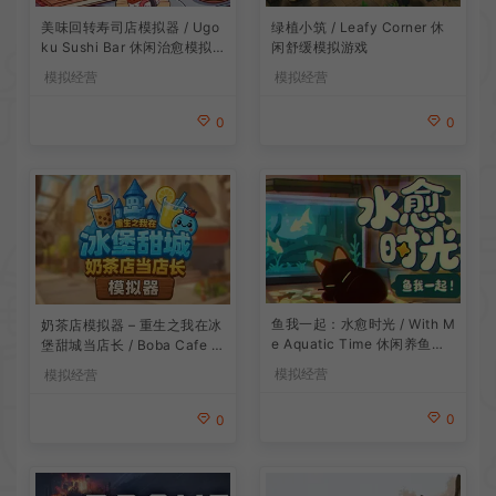
美味回转寿司店模拟器 / Ugo
绿植小筑 / Leafy Corner 休
ku Sushi Bar 休闲治愈模拟
闲舒缓模拟游戏
游戏
模拟经营
模拟经营
0
0
鱼我一起：水愈时光 / With M
奶茶店模拟器 – 重生之我在冰
e Aquatic Time 休闲养鱼游
堡甜城当店长 / Boba Cafe Si
戏
mulator 模拟经营游戏
模拟经营
模拟经营
0
0