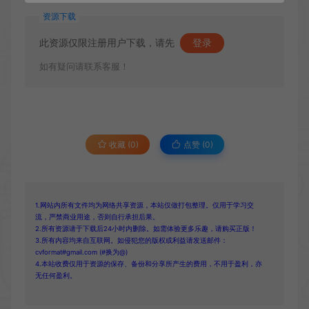
资源下载
此资源仅限注册用户下载，请先
登录
如有疑问请联系客服！
收藏 (0)
点赞 (
0
)
1.网站内所有文件均为网络共享资源，本站仅做打包整理。仅用于学习交
流，严禁商业用途，否则自行承担后果。
2.所有资源请于下载后24小时内删除。如需体验更多乐趣，请购买正版！
3.所有内容均来自互联网。如侵犯您的版权或利益请发送邮件：
cvformat#gmail.com (#换为@)
4.本站收费仅用于资源的保存、备份和分享所产生的费用，不用于盈利，亦
无任何盈利。