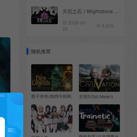
灾厄之石 / Blightstone 战术肉鸽策略游戏
2026-01-
6,925
23
随机推荐
骰子传奇/肉鸽卡组构
文明5(Sid Meier’s
筑游戏 Dice
Civilization V)简
Legends 下载
中|PC|DLC|SLG|超
级大国MOD|回合制
策略游戏
爆炸列车/点击增量火