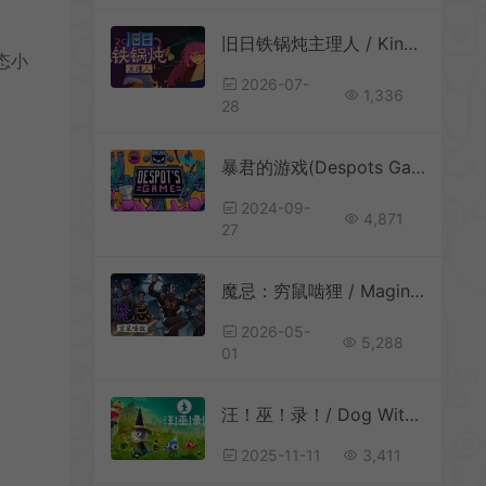
旧日铁锅炖主理人 / Kinny and the Cosmic Cauldron 休闲卡片肉鸽策略游戏
态小
2026-07-
1,336
28
暴君的游戏(Despots Game)硬核roguelike战略游戏|下载
2024-09-
4,871
27
魔忌：穷鼠啮狸 / Magin 叙事驱动卡牌战斗游戏
2026-05-
5,288
01
汪！巫！录！/ Dog Witch 骰子肉鸽卡牌构筑游戏
2025-11-11
3,411