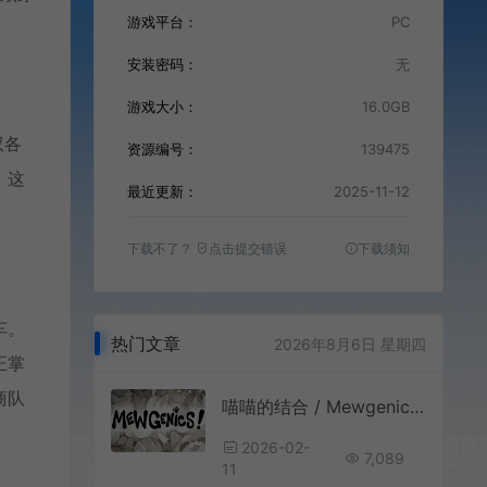
游戏平台：
PC
安装密码：
无
游戏大小：
16.0GB
驭各
资源编号：
139475
。这
最近更新：
2025-11-12
下载不了？
点击提交错误
下载须知
车。
热门文章
2026年8月6日 星期四
正掌
商队
喵喵的结合 / Mewgenics 策略培育轻度肉鸽游戏
2026-02-
7,089
11