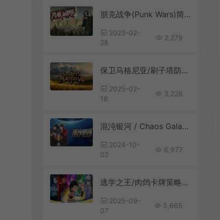
朋克战争(Punk Wars)简中|PC|回合制4X策略游戏
2023-02-
2,279
28
保卫马格尼亚/刷子塔防策略游戏 Secrets of Magonia 下载
2025-02-
3,228
18
混沌银河 / Chaos Galaxy 像素风回合制银河策略游戏
2024-10-
6,977
02
逃学之王/肉鸽卡牌策略格斗游戏 King Of Truancy 下载
2025-09-
5,665
07