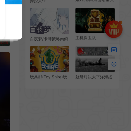
操控人生
车建造游戏 Trainatic
(Caokongrensheng)
下载
简中|PC|SLG|休闲策
略游戏
主机保卫队
白夜梦/卡牌策略肉鸽
(Mainframe
游戏 White Night
Defenders)简
Dream 下载
中|PC|SLG|复古未来
主义策略游戏
玩具郡(Toy Shire)玩
航母对决太平洋海战
具塔防策略游戏|下载
/ Carrier Battles 4
Guadalcanal 海军兵
棋策略游戏