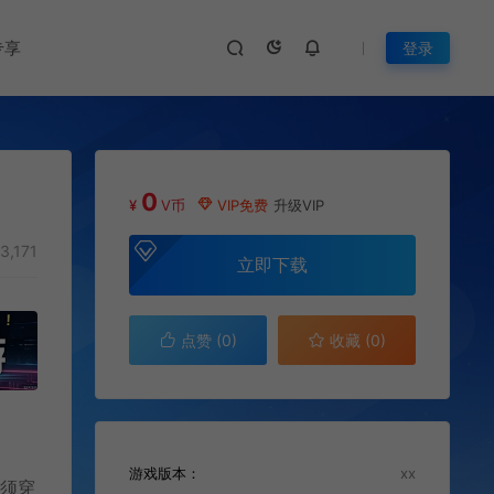
专享
登录
0
¥
V币
VIP免费
升级VIP
3,171
立即下载
点赞 (
0
)
收藏 (0)
游戏版本：
xx
必须穿