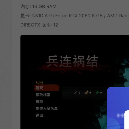
内存: 16 GB RAM
显卡: NVIDIA GeForce RTX 2060 6 GB / AMD Rad
DIRECTX 版本: 12