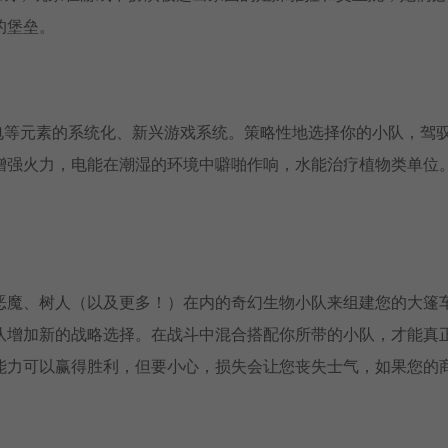
的堡垒。
和闪电等元素的系统化、新兴游戏系统。策略性地选择你的小队，驾
增强火力，电能在潮湿的环境中噼啪作响，水能治疗植物类单位
恶魔、树人（以及更多！）在内的奇幻生物小队来组建您的大篷
队增加新的战略选择。在战斗中混合搭配你所带的小队，才能真
能力可以赢得胜利，但要小心，损失会让您丧失士气，如果您的