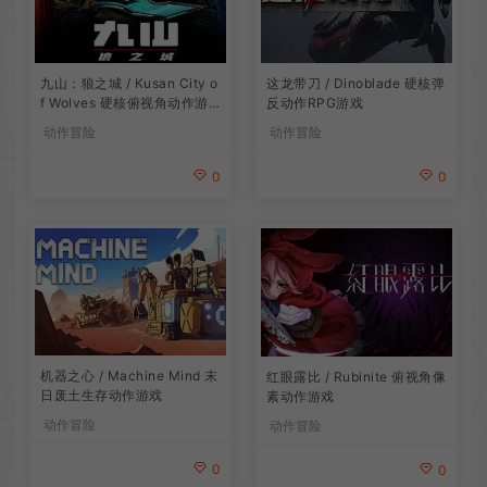
九山：狼之城 / Kusan City o
这龙带刀 / Dinoblade 硬核弹
f Wolves 硬核俯视角动作游
反动作RPG游戏
戏
动作冒险
动作冒险
0
0
机器之心 / Machine Mind 末
红眼露比 / Rubinite 俯视角像
日废土生存动作游戏
素动作游戏
动作冒险
动作冒险
0
0