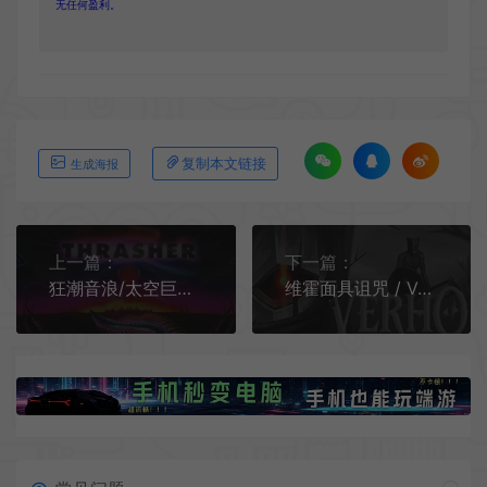
无任何盈利。
复制本文链接
生成海报
上一篇：
下一篇：
狂潮音浪/太空巨鳗 / THRASHER 视听连击动作竞速游戏
维霍面具诅咒 / Verho Curse of Faces 复古暗黑动作RPG游戏