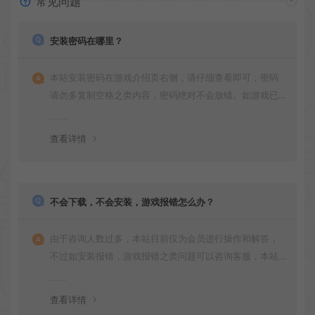
常见问题
安装密码在哪里？
本站安装密码在游戏介绍页右侧，请仔细查看即可，密码
请勿多复制空格之类内容，密码绝对不会放错。如游戏已
更新多次版本，旧版本可能与新版密码不同，请下载最新
版安装即可。
查看详情
不会下载，不会安装，游戏报错怎么办？
由于咨询人数过多，本站目前仅为会员进行操作和解答，
不过如安装报错，游戏报错之类问题可以咨询客服，本站
会竭诚为您服务。网盘下载之类问题请自行搜索学习！谢
谢！
查看详情