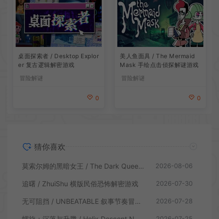
桌面探索者 / Desktop Explor
美人鱼面具 / The Mermaid
er 复古逻辑解密游戏
Mask 手绘点击侦探解谜游戏
冒险解谜
冒险解谜
0
0
猜你喜欢
莫索尔姆的黑暗女王 / The Dark Queen of Mortholme 多结局叙事游戏
2026-08-06
追曙 / ZhuiShu 横版民俗恐怖解密游戏
2026-07-30
无可阻挡 / UNBEATABLE 叙事节奏冒险游戏
2026-07-28
螺旋：沉落与升腾 / Helix Descent N Ascent 解谜冒险游戏
2026-07-25