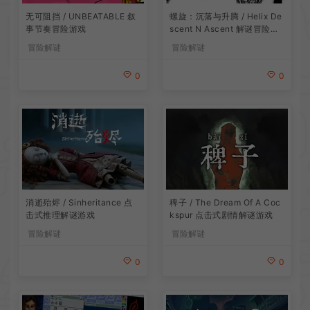
无可阻挡 / UNBEATABLE 叙
螺旋：沉落与升腾 / Helix De
事节奏冒险游戏
scent N Ascent 解谜冒险游
戏
冒险解谜
冒险解谜
0
0
消逝殆烬 / Sinheritance 点
稗子 / The Dream Of A Coc
击式推理解谜游戏
kspur 点击式剧情解谜游戏
冒险解谜
冒险解谜
0
0