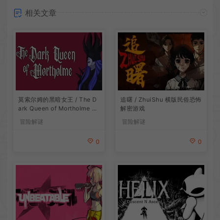
相关文章
莫索尔姆的黑暗女王 / The D
追曙 / ZhuiShu 横版民俗恐怖
ark Queen of Mortholme 多
解密游戏
结局叙事游戏
冒险解谜
冒险解谜
0
0