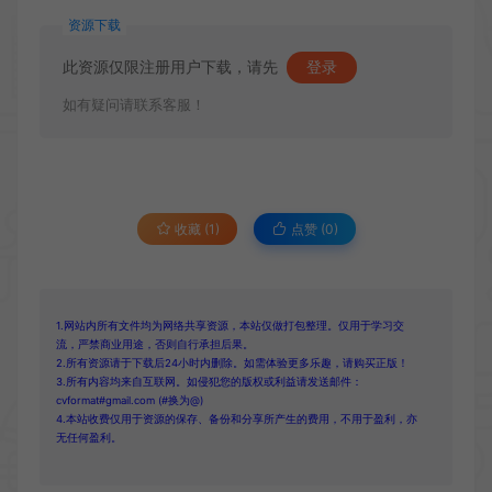
资源下载
此资源仅限注册用户下载，请先
登录
如有疑问请联系客服！
收藏 (1)
点赞 (
0
)
1.网站内所有文件均为网络共享资源，本站仅做打包整理。仅用于学习交
流，严禁商业用途，否则自行承担后果。
2.所有资源请于下载后24小时内删除。如需体验更多乐趣，请购买正版！
3.所有内容均来自互联网。如侵犯您的版权或利益请发送邮件：
cvformat#gmail.com (#换为@)
4.本站收费仅用于资源的保存、备份和分享所产生的费用，不用于盈利，亦
无任何盈利。