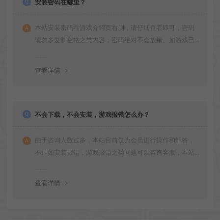
安装密码在哪里？
本站安装密码在游戏介绍页右侧，请仔细查看即可，密码
请勿多复制空格之类内容，密码绝对不会放错。如游戏已
更新多次版本，旧版本可能与新版密码不同，请下载最新
版安装即可。
查看详情
不会下载，不会安装，游戏报错怎么办？
由于咨询人数过多，本站目前仅为会员进行操作和解答，
不过如安装报错，游戏报错之类问题可以咨询客服，本站
会竭诚为您服务。网盘下载之类问题请自行搜索学习！谢
谢！
查看详情