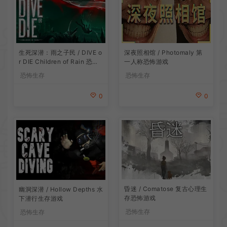
生死深潜：雨之子民 / DIVE o
深夜照相馆 / Photomaly 第
r DIE Children of Rain 恐怖
一人称恐怖游戏
生存探索游戏
恐怖生存
恐怖生存
0
0
昏迷 / Comatose 复古心理生
幽洞深潜 / Hollow Depths 水
存恐怖游戏
下潜行生存游戏
恐怖生存
恐怖生存