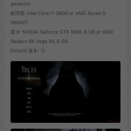
gerektirir
处理器: intel Core i7-9600 or AMD Ryzen 5
3600XT
显卡: NVIDIA GeForce GTX 1660, 6 GB or AMD
Radeon RX Vega 56, 8 GB
DirectX 版本: 12