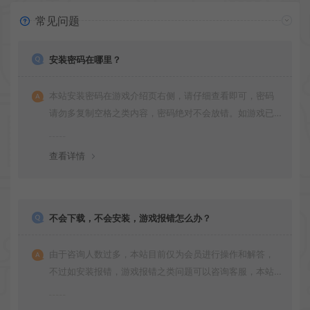
常见问题
安装密码在哪里？
本站安装密码在游戏介绍页右侧，请仔细查看即可，密码
请勿多复制空格之类内容，密码绝对不会放错。如游戏已
更新多次版本，旧版本可能与新版密码不同，请下载最新
版安装即可。
查看详情
不会下载，不会安装，游戏报错怎么办？
由于咨询人数过多，本站目前仅为会员进行操作和解答，
不过如安装报错，游戏报错之类问题可以咨询客服，本站
会竭诚为您服务。网盘下载之类问题请自行搜索学习！谢
谢！