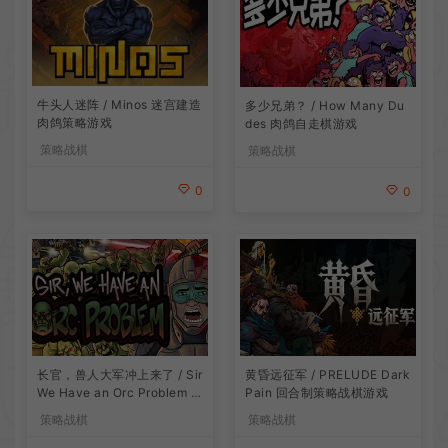
牛头人迷阵 / Minos 迷宫建造
多少兄弟？ / How Many Du
肉鸽策略游戏
des 肉鸽自走棋游戏
策略战棋
策略战棋
0
0
长官，兽人大军冲上来了 / Sir
黄昏远征军 / PRELUDE Dark
We Have an Orc Problem 增
Pain 回合制策略战棋游戏
量塔防游戏
策略战棋
策略战棋