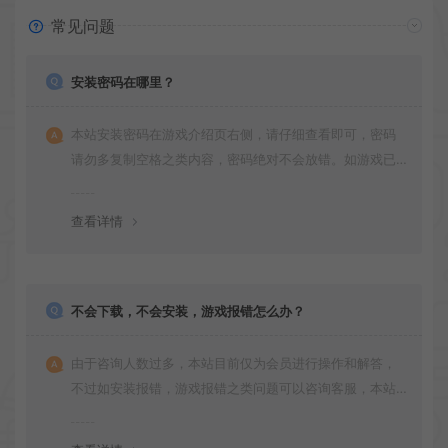
常见问题
安装密码在哪里？
本站安装密码在游戏介绍页右侧，请仔细查看即可，密码
请勿多复制空格之类内容，密码绝对不会放错。如游戏已
更新多次版本，旧版本可能与新版密码不同，请下载最新
版安装即可。
查看详情
不会下载，不会安装，游戏报错怎么办？
由于咨询人数过多，本站目前仅为会员进行操作和解答，
不过如安装报错，游戏报错之类问题可以咨询客服，本站
会竭诚为您服务。网盘下载之类问题请自行搜索学习！谢
谢！