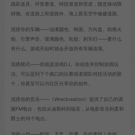
跳跃道具、环形赛道、特技坡道和管道，随意移动障
碍物。在道路上和道路外、海上甚至空中修建道路。
混搭你的车辆——油漆颜色、饰面、方向盘、助推火
焰、引擎声音、玻璃颜色、轮胎、刹车灯——要什么
有什么。游戏开始时就会开放所有车辆选项。
混搭模式——你就是游戏DJ。你创造并控制游戏玩
法。可以是到下个路口的比赛或者团队特技活动的那
个，你甚至可以与社区分享你的创作。
混搭你的音乐——《Wreckreation》提供了自己的调
频FM电台，包括从迪斯科到福音，从电影音乐到柔和
爵士的16个电台。
混搭一切——时间、天气、交通，任你掌控！你的