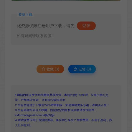
资源下载
此资源仅限注册用户下载，请先
登录
如有疑问请联系客服！
收藏 (0)
点赞 (
0
)
1.网站内所有文件均为网络共享资源，本站仅做打包整理。仅用于学习交
流，严禁商业用途，否则自行承担后果。
2.所有资源请于下载后24小时内删除。如需体验更多乐趣，请购买正版！
3.所有内容均来自互联网。如侵犯您的版权或利益请发送邮件：
cvformat#gmail.com (#换为@)
4.本站收费仅用于资源的保存、备份和分享所产生的费用，不用于盈利，亦
无任何盈利。