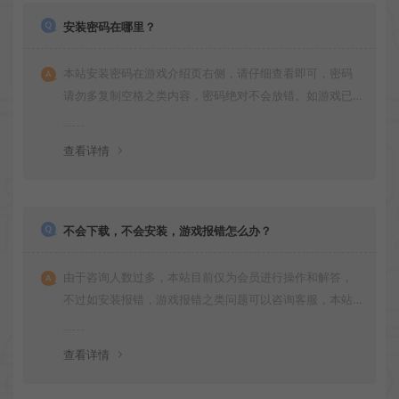
安装密码在哪里？
本站安装密码在游戏介绍页右侧，请仔细查看即可，密码
请勿多复制空格之类内容，密码绝对不会放错。如游戏已
更新多次版本，旧版本可能与新版密码不同，请下载最新
版安装即可。
查看详情
不会下载，不会安装，游戏报错怎么办？
由于咨询人数过多，本站目前仅为会员进行操作和解答，
不过如安装报错，游戏报错之类问题可以咨询客服，本站
会竭诚为您服务。网盘下载之类问题请自行搜索学习！谢
谢！
查看详情