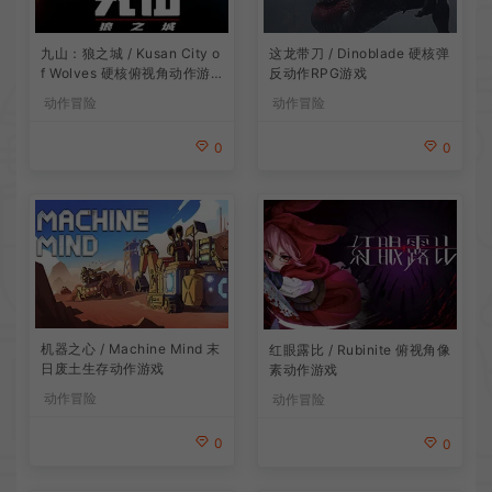
九山：狼之城 / Kusan City o
这龙带刀 / Dinoblade 硬核弹
f Wolves 硬核俯视角动作游
反动作RPG游戏
戏
动作冒险
动作冒险
0
0
机器之心 / Machine Mind 末
红眼露比 / Rubinite 俯视角像
日废土生存动作游戏
素动作游戏
动作冒险
动作冒险
0
0