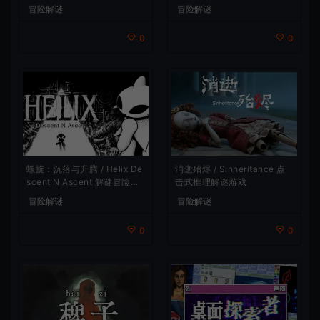
冒险解谜
冒险解谜
0
0
螺旋：沉落与升腾 / Helix De
消逝殆烬 / Sinheritance 点
scent N Ascent 解谜冒险游
击式推理解谜游戏
戏
冒险解谜
冒险解谜
0
0