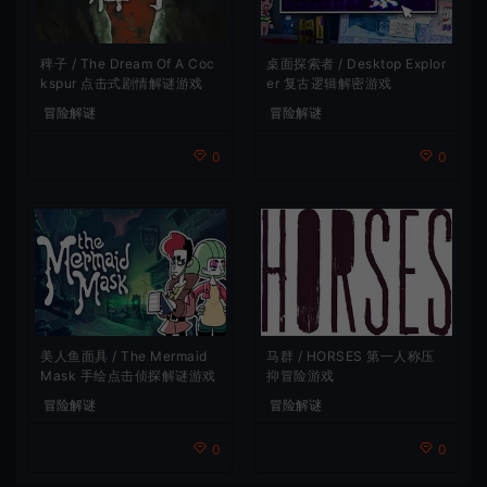
稗子 / The Dream Of A Coc
桌面探索者 / Desktop Explor
kspur 点击式剧情解谜游戏
er 复古逻辑解密游戏
冒险解谜
冒险解谜
0
0
马群 / HORSES 第一人称压
美人鱼面具 / The Mermaid
抑冒险游戏
Mask 手绘点击侦探解谜游戏
冒险解谜
冒险解谜
0
0