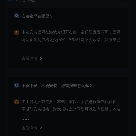
安装密码在哪里？
本站安装密码在游戏介绍页右侧，请仔细查看即可，密码
请勿多复制空格之类内容，密码绝对不会放错。如游戏已
更新多次版本，旧版本可能与新版密码不同，请下载最新
版安装即可。
查看详情
不会下载，不会安装，游戏报错怎么办？
由于咨询人数过多，本站目前仅为会员进行操作和解答，
不过如安装报错，游戏报错之类问题可以咨询客服，本站
会竭诚为您服务。网盘下载之类问题请自行搜索学习！谢
谢！
查看详情