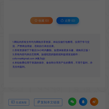
收藏 (0)
点赞 (
0
)
1.网站内所有文件均为网络共享资源，本站仅做打包整理。仅用于学习交
流，严禁商业用途，否则自行承担后果。
2.所有资源请于下载后24小时内删除。如需体验更多乐趣，请购买正版！
3.所有内容均来自互联网。如侵犯您的版权或利益请发送邮件：
cvformat#gmail.com (#换为@)
4.本站收费仅用于资源的保存、备份和分享所产生的费用，不用于盈利，亦
无任何盈利。
复制本文链接
生成海报