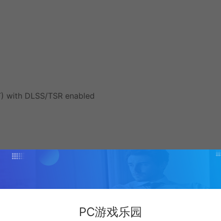
) with DLSS/TSR enabled
PC游戏乐园