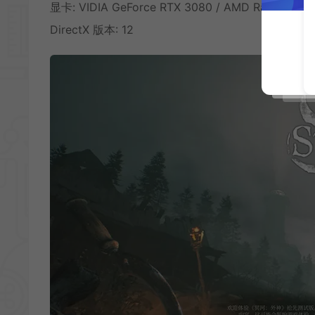
显卡: VIDIA GeForce RTX 3080 / AMD Radeon RX
DirectX 版本: 12