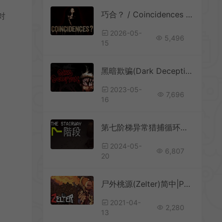
巧合？ / Coincidences 第一人称心理恐怖游戏
对
2026-05-
5,496
15
黑暗欺骗(Dark Deception)简中|PC|AVG|第一人称生存恐怖游戏
2023-05-
7,696
16
第七阶梯异常猎捕循环恐怖游戏(The Stairway 7 – Anomaly Hunt Loop Horror Game)简中|PC|AVG|异常现象心理恐怖游戏
2024-05-
6,807
20
尸外桃源(Zelter)简中|PC|AVG|开放世界生存制作丧尸动作游戏
2021-04-
2,280
13