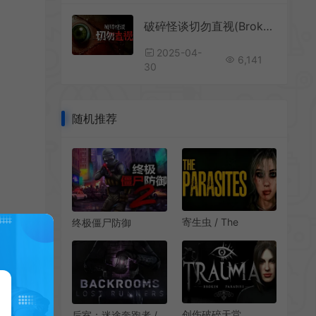
破碎怪谈切勿直视(BrokenLore: DONT WATCH)第一人称心理恐怖游戏|下载
2025-04-
6,141
30
随机推荐
寄生虫 / The
终极僵尸防御
Parasites 开放世界生
2(Ultimate Zombie
存恐怖游戏
Defense 2)僵尸防守
生存游戏|下载
创伤破碎天堂
后室：迷途奔跑者 /