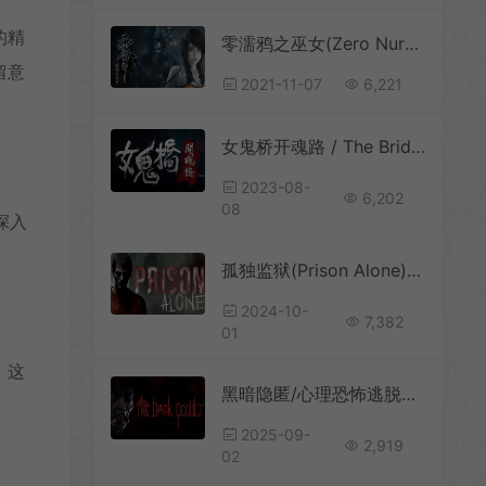
的精
零濡鸦之巫女(Zero Nuregarasu no Miko)日系恐怖解谜游戏|下载
留意
2021-11-07
6,221
女鬼桥开魂路 / The Bridge Curse Road to Salvation 第一人称恐怖游戏
2023-08-
6,202
08
深入
孤独监狱(Prison Alone)简中|PC|AVG|心理恐怖游戏
2024-10-
7,382
01
。这
黑暗隐匿/心理恐怖逃脱游戏 The Dark Occult 下载
2025-09-
2,919
02