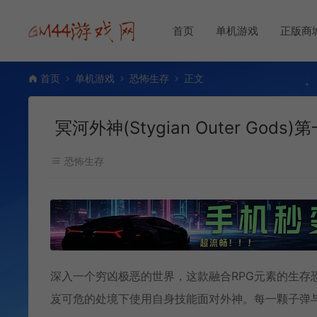
首页
单机游戏
正版商
首页
单机游戏
恐怖生存
正文
冥河外神(Stygian Outer Go
恐怖生存
深入一个穷凶极恶的世界，这款融合RPG元素的生存
岌可危的处境下使用自身技能面对外神。每一颗子弹