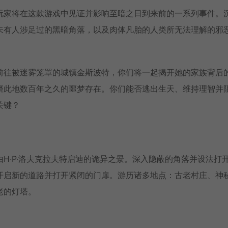
玩家将在这款游戏中见证并影响至暗之日到来前的一系列事件。
未有人涉足过的黑暗角落，以及肉体凡胎的人类所无法理解的邪
前往被迷雾笼罩的城镇金斯波特，你们将一起揭开她的家族背后
磨此地数百年之久的噩梦存在。你们能否逃出生天、维持理智并
关键？
H·P·洛夫克拉夫特启迪的诡异之景。深入隐蔽的角落并设法打
开启新的道路并打开紧闭的门扉。游历诸多地点：古老村庄、神
老的灯塔。