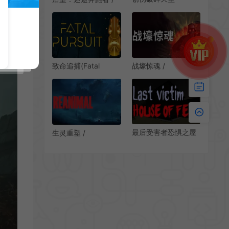
(TRAUMA Broken
Backrooms Lost
Paradise)生存恐怖游
Runners 生存恐怖游
戏|单机|中文|解谜|免
戏
费下载
致命追捕(Fatal
战壕惊魂 /
Pursuit)恐怖生存逃脱
CONSCRIPT 经典战
游戏|下载
场生存恐怖游戏
最后受害者恐惧之屋
生灵重塑 /
(Last victim. House
REANIMAL 黑暗恐怖
of Fear)简
逃离冒险游戏
中|PC|AVG|独立恐怖
解谜游戏