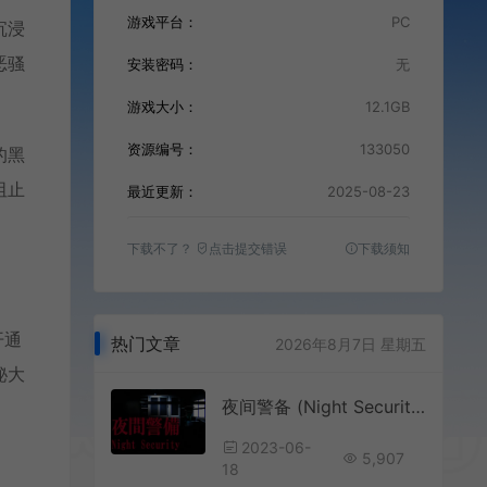
游戏平台：
PC
沉浸
恶骚
安装密码：
无
游戏大小：
12.1GB
资源编号：
133050
的黑
阻止
最近更新：
2025-08-23
下载不了？
点击提交错误
下载须知
开通
热门文章
2026年8月7日 星期五
秘大
夜间警备 (Night Security) 简中|PC|日本心理恐怖游戏
2023-06-
5,907
18