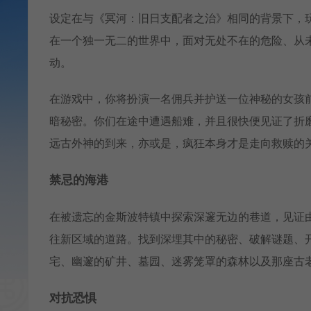
设定在与《冥河：旧日支配者之治》相同的背景下，
在一个独一无二的世界中，面对无处不在的危险、从
动。
在游戏中，你将扮演一名佣兵并护送一位神秘的女孩
暗秘密。你们在途中遭遇船难，并且很快便见证了折
远古外神的到来，亦或是，疯狂本身才是走向救赎的
禁忌的海港
在被遗忘的金斯波特镇中探索深邃无边的巷道，见证由
往新区域的道路。找到深埋其中的秘密、破解谜题、
宅、幽邃的矿井、墓园、迷雾笼罩的森林以及那座古
对抗恐惧