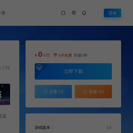
专享
登录
0
¥
V币
VIP免费
升级VIP
,738
立即下载
点赞 (
1
)
收藏 (0)
智岌
游戏版本：
EA