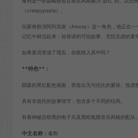
毒荆是一部篇幅较短且视觉风格极为“血红”的、以恐
（creepypasta）。
玩家将扮演阿列克谢（Alexey）这一角色，他正
记忆中鲜活起来：祖母讲的可怕故事、无忧无虑的童
如果童话变成了现实，你敢踏入其中吗？
**特色**：
阴森的黑红配色画面，营造出无与伦比的紧张、焦虑
具有非线性的故事情节，包含多个不同的结局。
有着神秘且暗黑的电子乐及黑暗氛围音乐风格的配乐
中文名称：
毒荆