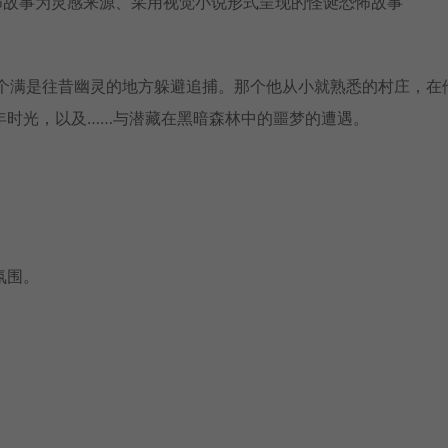
怖故事为灵感来源、采用视觉小说形式呈现的怪诞恐怖故事
在一个满是往昔幽灵的地方躲避追捕。那个他从小就熟悉的村庄，在
年时光，以及……与潜藏在黑暗森林中的噩梦的遭遇。
氛围。
。