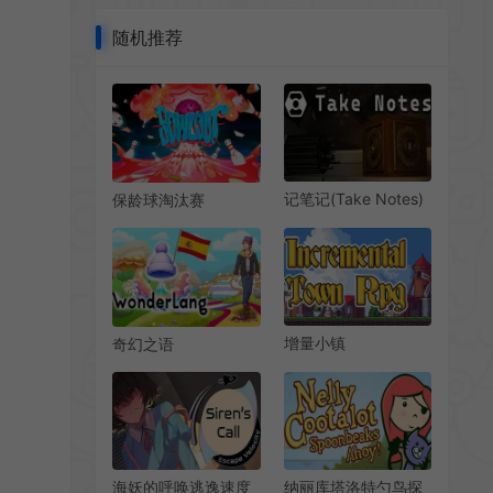
随机推荐
记笔记(Take Notes)
保龄球淘汰赛
烧脑逻辑解谜游戏
(BOWLOUT)第一人
称PvE保龄球游戏|下
载
增量小镇
奇幻之语
RPG(Incremental
(WonderLang
Town RPG)基地建设
Spanish)语言教育学
RPG游戏|中文|攻略|
习RPG游戏|下载
视频|免费下载
海妖的呼唤逃逸速度
纳丽库塔洛特勺鸟探