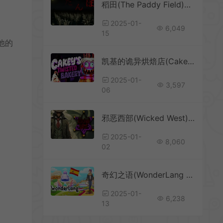
稻田(The Paddy Field)步行模拟恐怖游戏|下载
2025-01-
6,049
15
他的
凯基的诡异烘焙店(Cakeys Twisted Bakery)第一人称恐怖解谜游戏
2025-01-
3,597
06
邪恶西部(Wicked West)俯视角动作射击游戏
2025-01-
8,060
02
奇幻之语(WonderLang Spanish)语言教育学习RPG游戏|下载
2025-01-
6,238
13