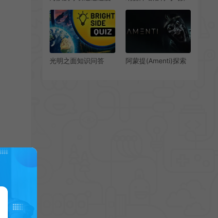
(Siren’s Call: Escape
险HD(Nelly
Velocity)超现实成长
Cootalot:
型视觉小说游戏|下载
Spoonbeaks Ahoy!
HD)经典冒险游戏
光明之面知识问答
阿蒙提(Amenti)探索
(Bright Side: Quiz)趣
解谜恐怖游戏|下载
味问答休闲益智游戏|
下载