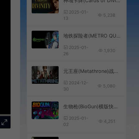
神域卡牌(Cards of Divinity)希腊神话Roguelike卡牌游戏|下载
2025-01-
5,238
13
地铁探险者(METRO QUESTER)地下城探索RPG游戏|下载
2025-01-
1,930
26
元王座(Metathrone)战术对战策略游戏 介绍
2024-12-
5,080
30
生物枪(BioGun)横版快节奏动作射击游戏
2025-01-
4,251
02