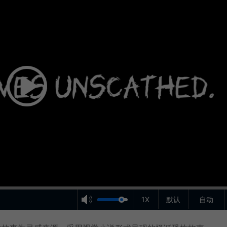
1X
默认
自动