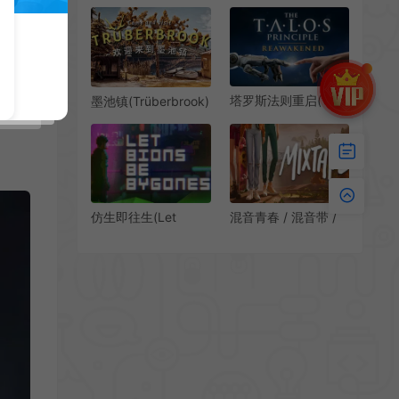
Talos Principle 2)简
险解谜游戏
中|PC|AVG|第一人称
解谜游戏
塔罗斯法则重启(The
墨池镇(Trüberbrook)
Talos Principle:
科幻点击冒险游戏|下
Reawakened)硬核解
载
谜游戏|下载
仿生即往生(Let
混音青春 / 混音带 /
Bions Be Bygones)
Mixtape 青春叙事冒
简中|PC|AVG|未来风
险游戏
点击解密游戏