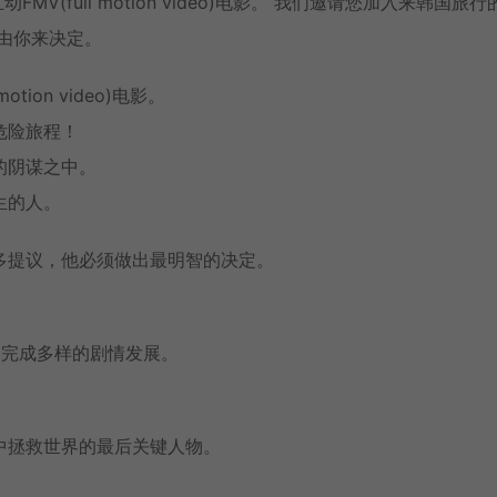
FMV(full motion video)电影。 我们邀请您加入来韩国旅行
由你来决定。
ion video)电影。
危险旅程！
的阴谋之中。
生的人。
多提议，他必须做出最明智的决定。
，完成多样的剧情发展。
中拯救世界的最后关键人物。