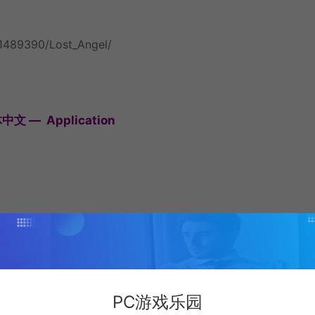
/1489390/Lost_Angel/
文 — Application
PC游戏乐园
D 5750