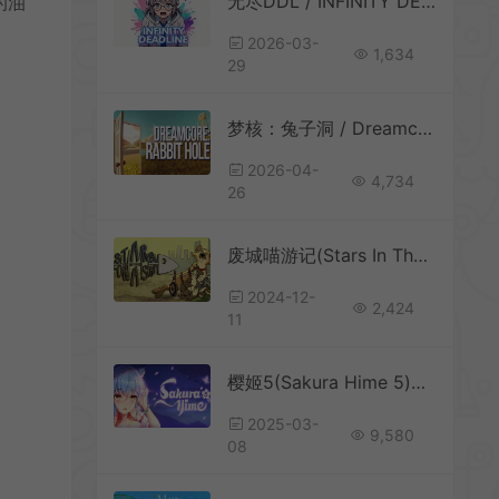
无尽DDL / INFINITY DEADLINE 心理悬疑解谜游戏
的油
2026-03-
1,634
29
梦核：兔子洞 / Dreamcore Rabbit Hole 步行探索冒险游戏
2026-04-
4,734
26
废城喵游记(Stars In The Trash)平台跳跃游戏|中文|攻略|视频|免费下载
2024-12-
2,424
11
樱姬5(Sakura Hime 5)二次元卡通解谜游戏|下载
2025-03-
9,580
08