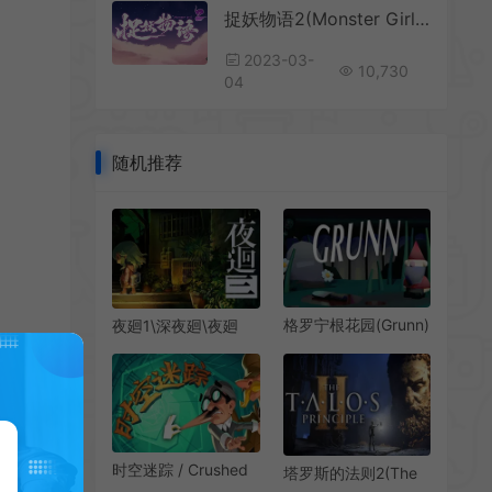
捉妖物语2(Monster Girl2)简中|PC|AVG|互动找不同解谜游戏
2023-03-
10,730
04
随机推荐
格罗宁根花园(Grunn)
夜廻1\深夜廻\夜廻
花园卡通渲染像素冒
3(Yomawari)简
险游戏|下载
中|PC|黑暗恐怖冒险
解谜游戏
时空迷踪 / Crushed
塔罗斯的法则2(The
In Time 创意点击冒