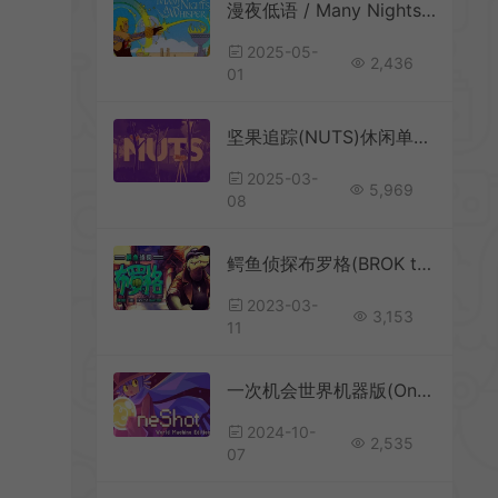
漫夜低语 / Many Nights a Whisper 第三人称冥想射箭游戏
2025-05-
2,436
01
坚果追踪(NUTS)休闲单人监控解谜游戏|下载
2025-03-
5,969
08
鳄鱼侦探布罗格(BROK the InvestiGator)侦探剧情向冒险游戏|下载
2023-03-
3,153
11
一次机会世界机器版(OneShot: World Machine Edition)简中|PC|AVG|超现实主义迷宫冒险游戏
2024-10-
2,535
07