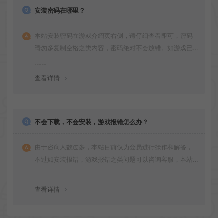
安装密码在哪里？
本站安装密码在游戏介绍页右侧，请仔细查看即可，密码
请勿多复制空格之类内容，密码绝对不会放错。如游戏已
更新多次版本，旧版本可能与新版密码不同，请下载最新
版安装即可。
查看详情
不会下载，不会安装，游戏报错怎么办？
由于咨询人数过多，本站目前仅为会员进行操作和解答，
不过如安装报错，游戏报错之类问题可以咨询客服，本站
会竭诚为您服务。网盘下载之类问题请自行搜索学习！谢
谢！
查看详情