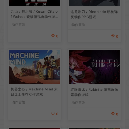
九山：狼之城 / Kusan City o
这龙带刀 / Dinoblade 硬核弹
f Wolves 硬核俯视角动作游
反动作RPG游戏
戏
动作冒险
动作冒险
0
0
机器之心 / Machine Mind 末
红眼露比 / Rubinite 俯视角像
日废土生存动作游戏
素动作游戏
动作冒险
动作冒险
0
0