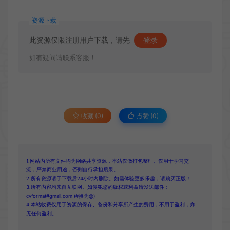
资源下载
此资源仅限注册用户下载，请先
登录
如有疑问请联系客服！
收藏 (0)
点赞 (
0
)
1.网站内所有文件均为网络共享资源，本站仅做打包整理。仅用于学习交
流，严禁商业用途，否则自行承担后果。
2.所有资源请于下载后24小时内删除。如需体验更多乐趣，请购买正版！
3.所有内容均来自互联网。如侵犯您的版权或利益请发送邮件：
cvformat#gmail.com (#换为@)
4.本站收费仅用于资源的保存、备份和分享所产生的费用，不用于盈利，亦
无任何盈利。