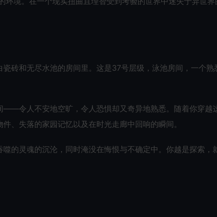
现实的环境。在一个现实扭曲且理智受到考验的世界中迷失于异世界
白瓷砖和无尽水池的房间里。这是37号层级，泳池房间，一个熟
间——令人不安地空旷，令人恐惧却又奇异地熟悉。随着你穿越
物件、失落的家园记忆以及在时光走廊中回响的瞬间。
吞噬的灵魂的沉沦，同时淹没在悔恨与不确定中。你越是探索，