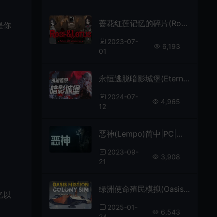
蔷花红莲记忆的碎片(Rose and Lotus Petals of Memories) 简中|PC|点击式冒险解谜游戏
是你
2023-07-
6,193
01
永恒逃脱暗影城堡(Eternal Escape)找不同逃脱游戏|下载
。
2024-07-
4,965
12
恶神(Lempo)简中|PC|森林探索心理恐怖游戏
2023-09-
3,908
21
绿洲使命殖民模拟(Oasis Mission: Colony Sim)科幻殖民战略模拟游戏|下载
忆以
2025-01-
6,543
24