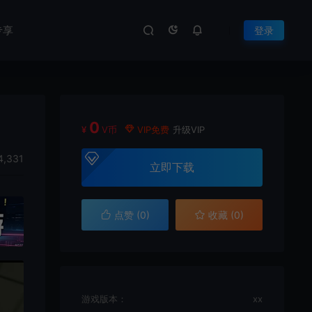
专享
登录
0
¥
V币
VIP免费
升级VIP
4,331
立即下载
点赞 (
0
)
收藏 (0)
游戏版本：
xx