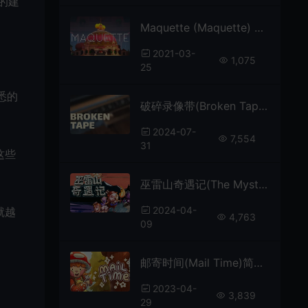
的建
Maquette (Maquette) 简中|PC|第一人称视角循环解谜游戏
2021-03-
1,075
25
悉的
破碎录像带(Broken Tape)简中|PC|AVG|第一人称心理恐怖解谜游戏
2024-07-
7,554
31
这些
巫雷山奇遇记(The Mystery Of Woolley Mountain)简中|PC|AVG|超现实搞怪冒险解谜游戏
2024-04-
就越
4,763
09
邮寄时间(Mail Time)简中|PC|ACV|田园风休闲卡通冒险游戏
2023-04-
3,839
29