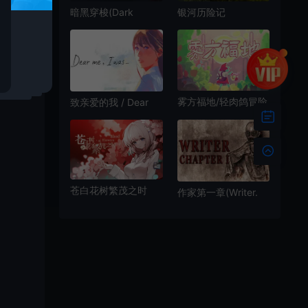
暗黑穿梭(Dark
银河历险记
Traveller)简
3(Samorost 3)简
中|PC|AVG|科幻空间
中|PC|AVG|休闲冒险
动作解谜游戏
解谜游戏
来。
虚空
雾方福地/轻肉鸽冒险
致亲爱的我 / Dear
探索游戏 Into the
me I was 极简交互冒
Emberlands 下载
险游戏
苍白花树繁茂之时
作家第一章(Writer.
(Blood Flowers)简
Chapter 1)心理恐怖
中|PC|AVG|剧情向解
解谜游戏|下载
谜游戏