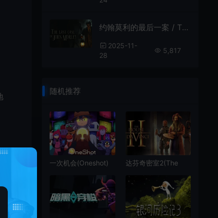
约翰莫利的最后一案 / The Last Case of John Morley 悬疑解谜侦探游戏
2025-11-
5,817
28
随机推荐
地
一次机会(Oneshot)
达芬奇密室2(The
简中|PC|PUZ|超现实
House of Da Vinci 2)
主义迷宫冒险游戏
简中|PC|AVG|高难度
冒险解谜游戏