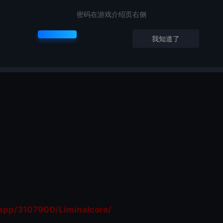
密码在游戏介绍页右侧
我知道了
临界空间的描绘融合了现实与噩梦，以一种令人迷失方向的平静呈现出
ixels和The Librarian等创作者，他们对临界空间和令人不安的
pp/3107900/Liminalcore/